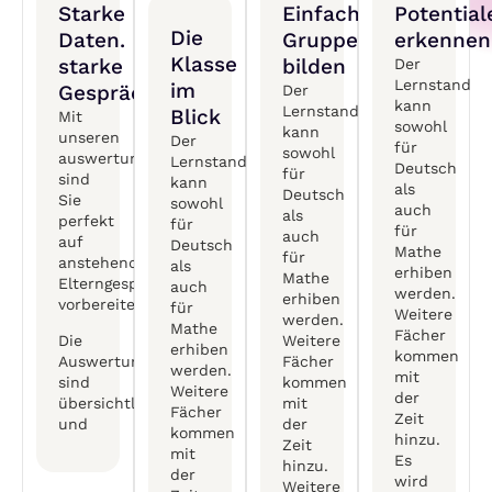
Starke
Einfach
Potential
Die
Daten.
Gruppen
erkennen
Klasse
starke
bilden
Der
Lernstand
im
Gespräche.
Der
kann
Lernstand
Blick
Mit
sowohl
kann
unseren
Der
für
sowohl
auswertungen
Lernstand
Deutsch
für
sind
kann
als
Deutsch
Sie
sowohl
auch
als
perfekt
für
für
auch
auf
Deutsch
Mathe
für
anstehende
als
erhiben
Mathe
Elterngespräche
auch
werden.
erhiben
vorbereitet.
für
Weitere
werden.
Mathe
Fächer
Die
Weitere
erhiben
kommen
Auswertungen
Fächer
werden.
mit
sind
kommen
Weitere
der
übersichtlch
mit
Fächer
Zeit
und
der
kommen
hinzu.
Zeit
mit
Es
hinzu.
der
wird
Weitere