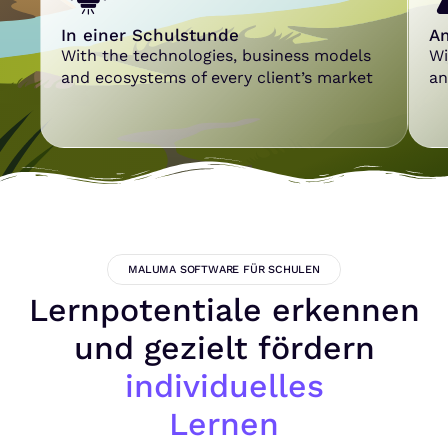
In einer Schulstunde
Am
With the technologies, business models
Wi
and ecosystems of every client’s market
an
MALUMA SOFTWARE FÜR SCHULEN
Lernpotentiale erkennen
und gezielt fördern
individuelles
Lernen