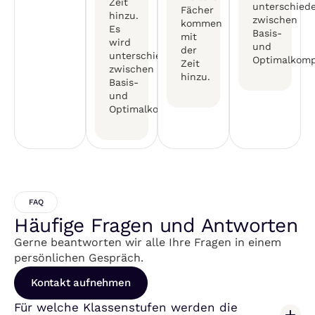
Zeit
unterschied
Fächer
hinzu.
zwischen
kommen
Es
Basis-
mit
wird
und
der
unterschieden
Optimalkomp
Zeit
zwischen
hinzu.
Basis-
und
Optimalkompetenzen.
FAQ
Häufige Fragen und Antworten
Gerne beantworten wir alle Ihre Fragen in einem
persönlichen Gespräch.
Kontakt aufnehmen
Für welche Klassenstufen werden die