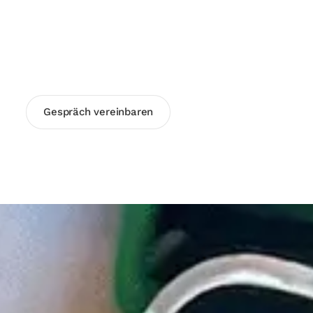
Gespräch vereinbaren