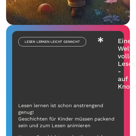
Eine
LESEN LERNEN LEICHT GEMACHT
Welt
voller
Leseg
-
auf
Knopf
Lesen lernen ist schon anstrengend
genug!
Geschichten für Kinder müssen packend
sein und zum Lesen animieren