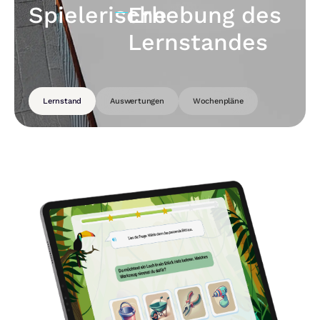
Spielerische
Erhebung des
Lernstandes
Lernstand
Auswertungen
Wochenpläne